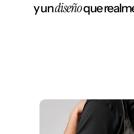
diseño
y un
que realme