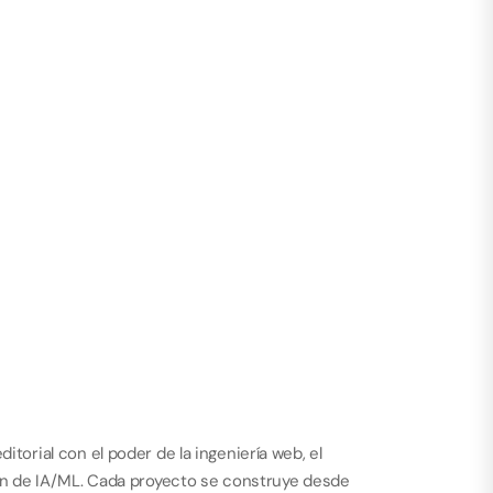
ElectroHR
2025
Diseño y Desarrollo Web
torial con el poder de la ingeniería web, el 
ión de IA/ML. Cada proyecto se construye desde 