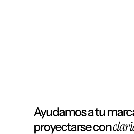
Besana Studio
2025
Diseño y Desarrollo Web
Ayudamos a tu marca
clar
proyectarse con