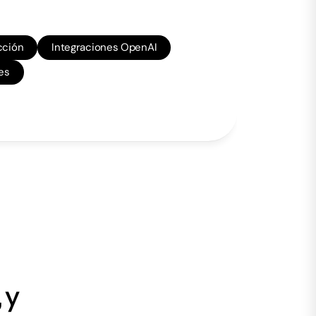
cción
Integraciones OpenAI
es
 y