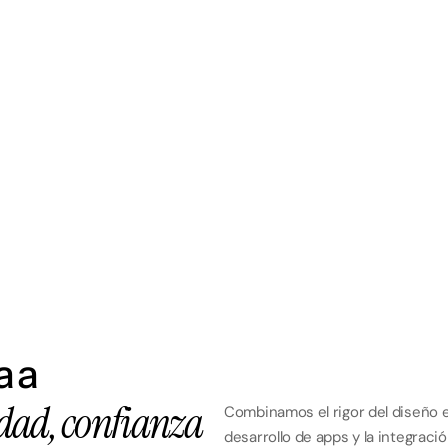
Fundación Plaza Mayor
2025
Diseño y Desarrollo Web
 a 
idad, confianza
Combinamos el rigor del diseño edi
desarrollo de apps y la integrac