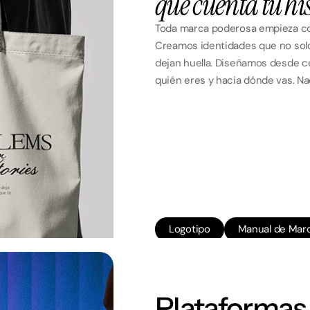
que cuenta tu hi
Toda marca poderosa empieza con
Creamos identidades que no solo
dejan huella. Diseñamos desde c
quién eres y hacia dónde vas. Nad
Logotipo
Manual de Mar
Tono de Voz
Colaterales
Plataformas 