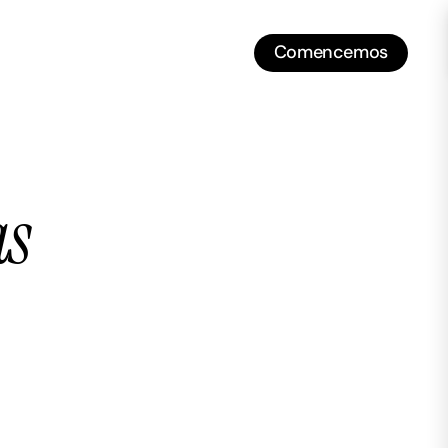
Comencemos
Comencemos
as